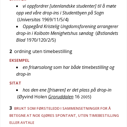
vi oppfordrer [utenlandske studenter] til å møte
opp ved våre drop-ins i Studentbyen på Sogn
(
Universitas
1969/11/5/4
)
Oppegård Kristelig Ungdomsforening arrangerer
drop-in i Kolbotn Menighetshus søndag
(
Østlandets
Blad
1970/120/2/5
)
2
ordning uten timebestilling
EKSEMPEL
en frisørsalong som har både timebestilling og
drop-in
SITAT
hos den ene [frisøren] er det plass på drop-in
(
Øyvind Holen
Groruddalen
16
)
2005
3
BRUKT SOM FØRSTELEDD I SAMMENSETNINGER FOR Å
BETEGNE AT NOE GJØRES SPONTANT, UTEN TIMEBESTILLING
ELLER AVTALE