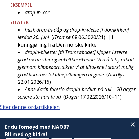
EKSEMPEL
drop-in-kor
SITATER
husk drop-in-dåp og drop-in-vielse [i domkirken]
lørdag 20. juni
(
iTromsø
08.06.2020/21
)
| i
kunngjøring fra Den norske kirke
dropin-billetter [til Tromsøbadet] kjøpes i større
grad av turister og enkeltbesøkende. Ved å tilby rabatt
gjennom klippekort, sikrer vi at tiltakene i størst mulig
grad kommer lokalbefolkningen til gode
(
Nordlys
22.01.2026/16
)
Anne Karin foreslo dropin-bryllup på tull – 20 dager
senere sto hun brud
(
Dagen
17.02.2026/10–11
)
Siter denne ordartikkelen
Er du fornøyd med NAOB?
Bli med og bidra!