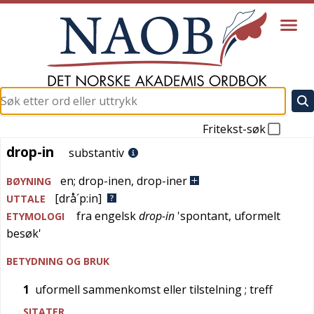
Fritekst-søk
drop-in
drop-in
substantiv
en
;
drop-inen
,
drop-iner
BØYNING
[drå´p:in]
UTTALE
fra
engelsk
drop-in
'
spontant, uformelt
ETYMOLOGI
besøk
'
BETYDNING OG BRUK
1
uformell sammenkomst eller tilstelning
; treff
SITATER