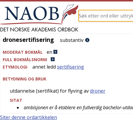
dronesertifisering
dronesertifisering
substantiv
en
MODERAT BOKMÅL
FULL BOKMÅLSNORM
annet ledd
sertifisering
ETYMOLOGI
BETYDNING OG BRUK
utdannelse (sertifikat) for flyving av
droner
SITAT
ambisjonen er å etablere en fullverdig bachelor-utda
Siter denne ordartikkelen