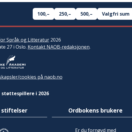
100,–
250,–
500,–
Valgfri sum
or Språk og Litteratur
2026
ate 27 i Oslo.
Kontakt NAOB-redaksjonen
.
kapsler/cookies på naob.no
 støttespillere i 2026
 stiftelser
Ordbokens brukere
Er du fornøyd med