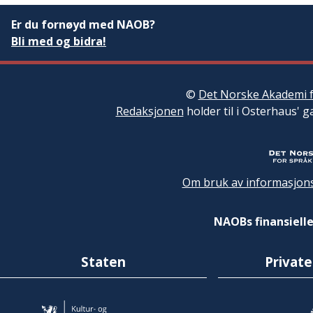
Er du fornøyd med NAOB?
Bli med og bidra!
©
Det Norske Akademi f
Redaksjonen
holder til i Osterhaus' g
Om bruk av informasjons
NAOBs finansielle
Staten
Private