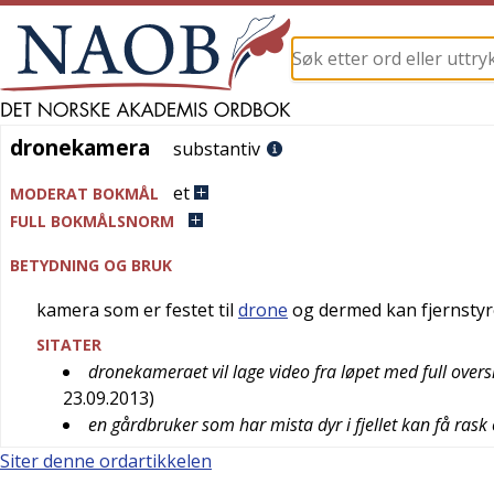
dronekamera
dronekamera
substantiv
et
MODERAT BOKMÅL
FULL BOKMÅLSNORM
BETYDNING OG BRUK
kamera som er festet til
drone
og dermed kan fjernstyr
SITATER
dronekameraet vil lage video fra løpet med full oversi
23.09.2013
)
en gårdbruker som har mista dyr i fjellet kan få rask
Siter denne ordartikkelen