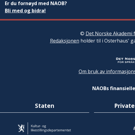
Er du fornøyd med NAOB?
Bli med og bidra!
©
Det Norske Akademi f
Redaksjonen
holder til i Osterhaus' g
Om bruk av informasjons
NAOBs finansielle
Staten
Private