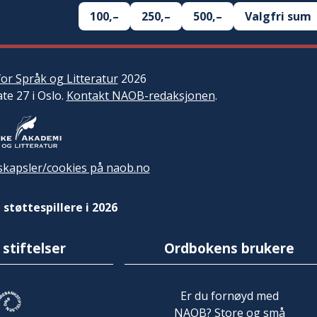
100,–
250,–
500,–
Valgfri sum
or Språk og Litteratur
2026
ate 27 i Oslo.
Kontakt NAOB-redaksjonen
.
kapsler/cookies på naob.no
 støttespillere i 2026
 stiftelser
Ordbokens brukere
Er du fornøyd med
NAOB? Store og små