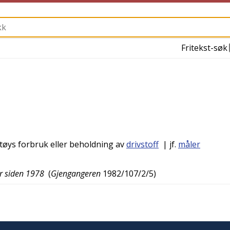
Fritekst-søk
etøys forbruk eller beholdning av
drivstoff
| jf.
måler
yer siden 1978
(
Gjengangeren
1982/107/2/5
)