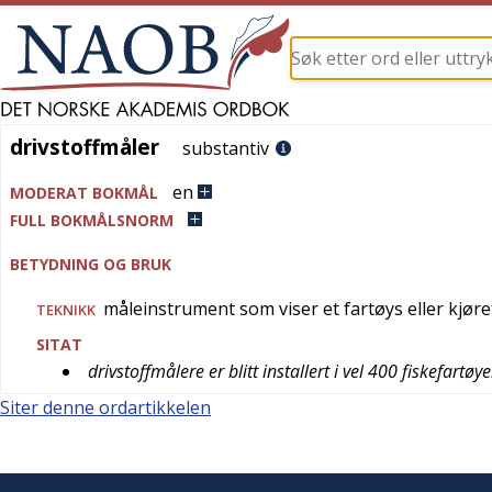
drivstoffmåler
drivstoffmåler
substantiv
en
MODERAT BOKMÅL
FULL BOKMÅLSNORM
BETYDNING OG BRUK
måleinstrument som viser et fartøys eller kjør
TEKNIKK
SITAT
drivstoffmålere er blitt installert i vel 400 fiskefartø
Siter denne ordartikkelen