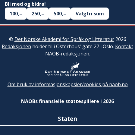
Bli med og bidra!
100,–
250,–
500,–
Valgfri sum
©
Det Norske Akademi for Språk og Litteratur
2026
Redaksjonen
holder til i Osterhaus' gate 27 i Oslo.
Kontakt
NAOB-redaksjonen
.
Om bruk av informasjonskapsler/cookies på naob.no
NAOBs finansielle støttespillere i 2026
Staten