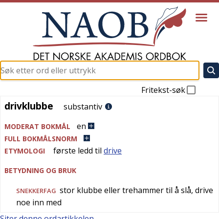
Fritekst-søk
drivklubbe
drivklubbe
substantiv
en
MODERAT BOKMÅL
FULL BOKMÅLSNORM
første ledd til
drive
ETYMOLOGI
BETYDNING OG BRUK
stor klubbe eller trehammer til å slå, drive
SNEKKERFAG
noe inn med
Siter denne ordartikkelen