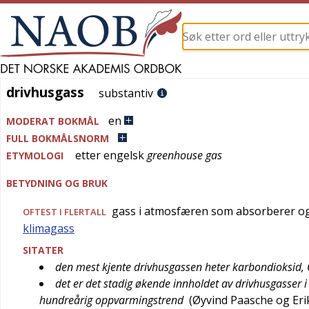
drivhusgass
drivhusgass
substantiv
en
MODERAT BOKMÅL
FULL BOKMÅLSNORM
etter
engelsk
greenhouse gas
ETYMOLOGI
BETYDNING OG BRUK
gass i atmosfæren som absorberer og r
OFTEST I FLERTALL
klimagass
SITATER
den mest kjente drivhusgassen heter karbondioksid,
det er det stadig økende innholdet av drivhusgasser
hundreårig oppvarmingstrend
(
Øyvind Paasche og Eri