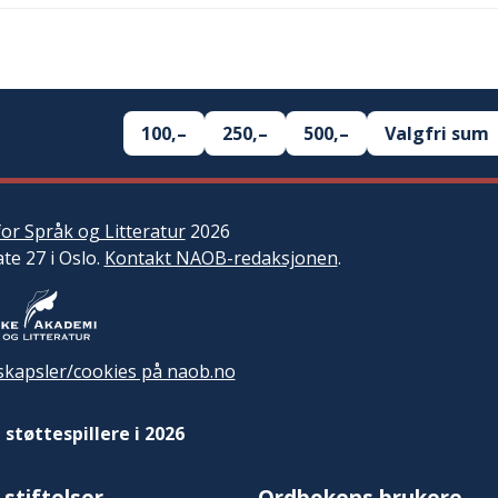
100,–
250,–
500,–
Valgfri sum
or Språk og Litteratur
2026
ate 27 i Oslo.
Kontakt NAOB-redaksjonen
.
kapsler/cookies på naob.no
 støttespillere i 2026
 stiftelser
Ordbokens brukere