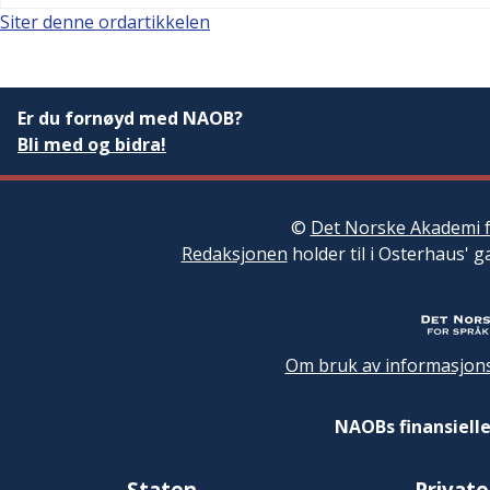
Siter denne ordartikkelen
Er du fornøyd med NAOB?
Bli med og bidra!
©
Det Norske Akademi f
Redaksjonen
holder til i Osterhaus' g
Om bruk av informasjons
NAOBs finansielle
Staten
Private