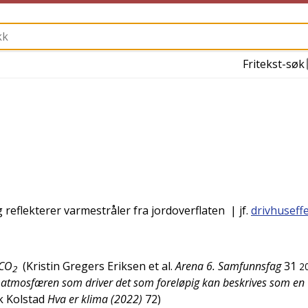
Fritekst-søk
eflekterer varmestråler fra jordoverflaten
| jf.
drivhuseff
 CO
(
Kristin Gregers Eriksen et al.
Arena 6. Samfunnsfag
31
2
2
 i atmosfæren som driver det som foreløpig kan beskrives som en
k Kolstad
Hva er klima (2022)
72
)