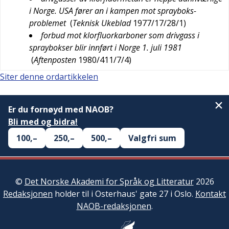
i Norge. USA fører an i kampen mot sprayboks-
problemet
(
Teknisk Ukeblad
1977/17/28/1
)
forbud mot klorfluorkarboner som drivgass i
spraybokser blir innført i Norge 1. juli 1981
(
Aftenposten
1980/411/7/4
)
Siter denne ordartikkelen
Er du fornøyd med NAOB?
Bli med og bidra!
100,–
250,–
500,–
Valgfri sum
©
Det Norske Akademi for Språk og Litteratur
2026
Redaksjonen
holder til i Osterhaus' gate 27 i Oslo.
Kontakt
NAOB-redaksjonen
.