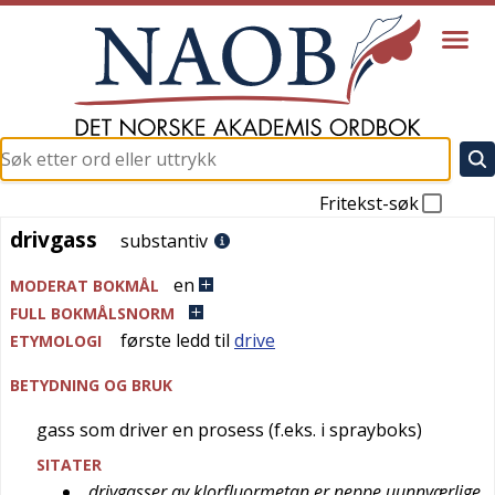
Fritekst-søk
drivgass
drivgass
substantiv
en
MODERAT BOKMÅL
FULL BOKMÅLSNORM
første ledd til
drive
ETYMOLOGI
BETYDNING OG BRUK
gass som driver en prosess (f.eks. i sprayboks)
SITATER
drivgasser av klorfluormetan er neppe uunnværlige