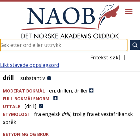
Fritekst-søk
Likt stavede oppslagsord
drill
drill
substantiv
en
;
drillen
,
driller
MODERAT BOKMÅL
FULL BOKMÅLSNORM
[dril:]
UTTALE
fra
engelsk
drill
, trolig fra et vestafrikansk
ETYMOLOGI
språk
BETYDNING OG BRUK