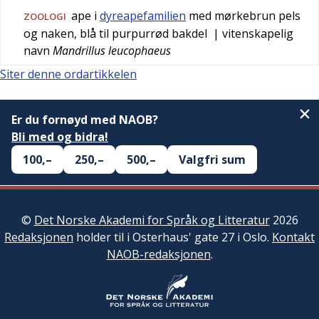
ape i
dyreapefamilien
med mørkebrun pels
ZOOLOGI
og naken, blå til purpurrød bakdel
| vitenskapelig
navn
Mandrillus leucophaeus
Siter denne ordartikkelen
Er du fornøyd med NAOB?
Bli med og bidra!
100,–
250,–
500,–
Valgfri sum
©
Det Norske Akademi for Språk og Litteratur
2026
Redaksjonen
holder til i Osterhaus' gate 27 i Oslo.
Kontakt
NAOB-redaksjonen
.