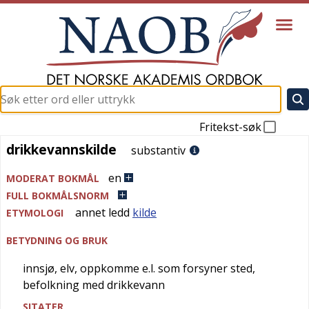
Fritekst-søk
drikkevannskilde
drikkevannskilde
substantiv
en
MODERAT BOKMÅL
FULL BOKMÅLSNORM
annet ledd
kilde
ETYMOLOGI
BETYDNING OG BRUK
innsjø, elv, oppkomme e.l. som forsyner sted,
befolkning med drikkevann
SITATER