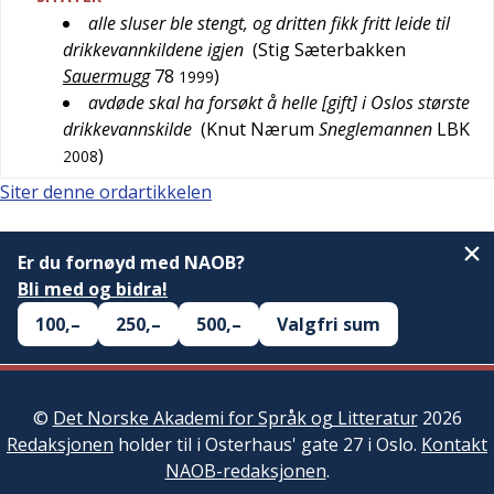
alle sluser ble stengt, og dritten fikk fritt leide til
drikkevannkildene igjen
(
Stig Sæterbakken
Sauermugg
78
)
1999
avdøde skal ha forsøkt å helle [gift] i Oslos største
drikkevannskilde
(
Knut Nærum
Sneglemannen
LBK
)
2008
Siter denne ordartikkelen
Er du fornøyd med NAOB?
Bli med og bidra!
100,–
250,–
500,–
Valgfri sum
©
Det Norske Akademi for Språk og Litteratur
2026
Redaksjonen
holder til i Osterhaus' gate 27 i Oslo.
Kontakt
NAOB-redaksjonen
.