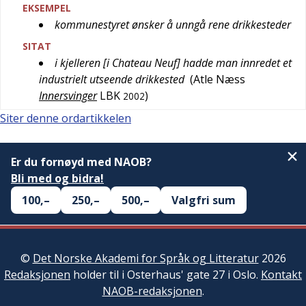
EKSEMPEL
kommunestyret ønsker å unngå rene drikkesteder
SITAT
i kjelleren [i Chateau Neuf] hadde man innredet et
industrielt utseende drikkested
(
Atle Næss
Innersvinger
LBK
)
2002
Siter denne ordartikkelen
Er du fornøyd med NAOB?
Bli med og bidra!
100,–
250,–
500,–
Valgfri sum
©
Det Norske Akademi for Språk og Litteratur
2026
Redaksjonen
holder til i Osterhaus' gate 27 i Oslo.
Kontakt
NAOB-redaksjonen
.