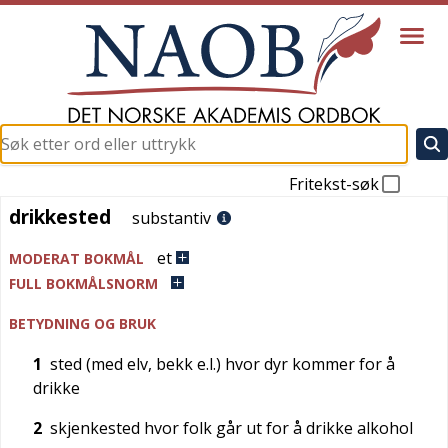
Fritekst-søk
drikkested
drikkested
substantiv
et
MODERAT BOKMÅL
FULL BOKMÅLSNORM
BETYDNING OG BRUK
1
sted (med elv, bekk e.l.) hvor dyr kommer for å
drikke
2
skjenkested hvor folk går ut for å drikke alkohol