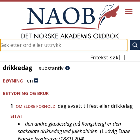
Fritekst-søk
drikkedag
drikkedag
substantiv
en
BØYNING
BETYDNING OG BRUK
1
dag avsatt til fest eller drikkelag
OM ELDRE FORHOLD
SITAT
den andre glædesdag [på Kongsberg] er den
saakaldte drikkedag ved julehøitiden
(
Ludvig Daae
Norske bygdesagn (1881)
204
)