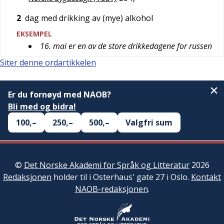
2
dag med drikking av (mye) alkohol
EKSEMPEL
16. mai er en av de store drikkedagene for russen
Siter denne ordartikkelen
Er du fornøyd med NAOB?
Bli med og bidra!
100,–
250,–
500,–
Valgfri sum
©
Det Norske Akademi for Språk og Litteratur
2026
Redaksjonen
holder til i Osterhaus' gate 27 i Oslo.
Kontakt
NAOB-redaksjonen
.