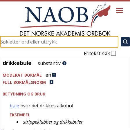
Fritekst-søk
drikkebule
drikkebule
substantiv
en
MODERAT BOKMÅL
FULL BOKMÅLSNORM
BETYDNING OG BRUK
bule
hvor det drikkes alkohol
EKSEMPEL
strippeklubber og drikkebuler