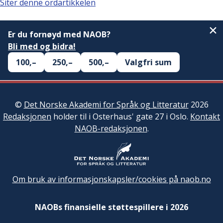
Siter denne ordartikkelen
Er du fornøyd med NAOB?
Bli med og bidra!
100,–
250,–
500,–
Valgfri sum
©
Det Norske Akademi for Språk og Litteratur
2026
Redaksjonen
holder til i Osterhaus' gate 27 i Oslo.
Kontakt
NAOB-redaksjonen
.
Om bruk av informasjonskapsler/cookies på naob.no
NAOBs finansielle støttespillere i 2026