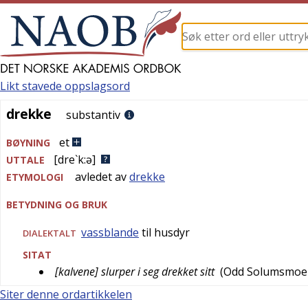
Likt stavede oppslagsord
drekke
drekke
substantiv
et
BØYNING
[dre`k:ə]
UTTALE
avledet av
drekke
ETYMOLOGI
BETYDNING OG BRUK
vassblande
til husdyr
DIALEKTALT
SITAT
[kalvene] slurper i seg drekket sitt
(
Odd Solumsmoe
Siter denne ordartikkelen