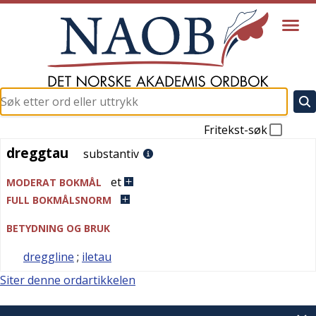
Fritekst-søk
dreggtau
dreggtau
substantiv
et
MODERAT BOKMÅL
FULL BOKMÅLSNORM
BETYDNING OG BRUK
dreggline
;
iletau
Siter denne ordartikkelen