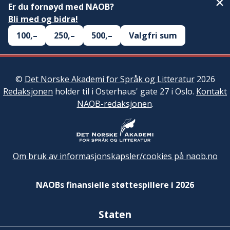
Er du fornøyd med NAOB?
Bli med og bidra!
100,–
250,–
500,–
Valgfri sum
©
Det Norske Akademi for Språk og Litteratur
2026
Redaksjonen
holder til i Osterhaus' gate 27 i Oslo.
Kontakt
NAOB-redaksjonen
.
Om bruk av informasjonskapsler/cookies på naob.no
NAOBs finansielle støttespillere i 2026
Staten