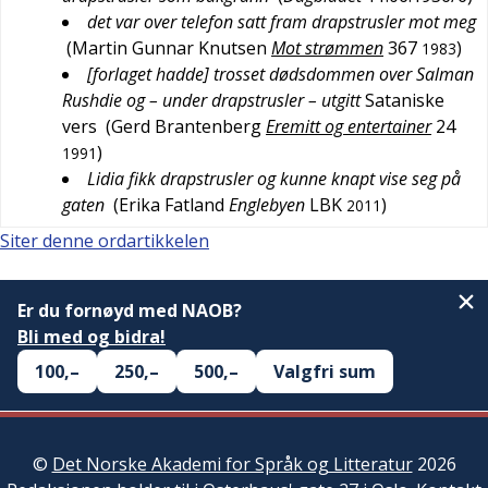
det var over telefon satt fram drapstrusler mot meg
(
Martin Gunnar Knutsen
Mot strømmen
367
)
1983
[forlaget hadde] trosset dødsdommen over Salman
Rushdie og – under drapstrusler – utgitt
Sataniske
vers
(
Gerd Brantenberg
Eremitt og entertainer
24
)
1991
Lidia fikk drapstrusler og kunne knapt vise seg på
gaten
(
Erika Fatland
Englebyen
LBK
)
2011
Siter denne ordartikkelen
Er du fornøyd med NAOB?
Bli med og bidra!
100,–
250,–
500,–
Valgfri sum
©
Det Norske Akademi for Språk og Litteratur
2026