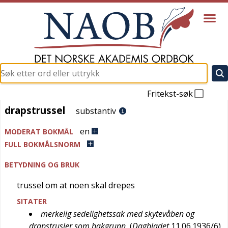
Fritekst-søk
drapstrussel
drapstrussel
substantiv
en
MODERAT BOKMÅL
FULL BOKMÅLSNORM
BETYDNING OG BRUK
trussel om at noen skal drepes
SITATER
merkelig sedelighetssak med skytevåben og
drapstrusler som bakgrunn
(
Dagbladet
11.06.1936/6
)