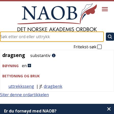
Fritekst-søk
dragseng
dragseng
substantiv
en
BØYNING
BETYDNING OG BRUK
uttrekksseng
| jf.
dragbenk
Siter denne ordartikkelen
Er du fornøyd med NAOB?