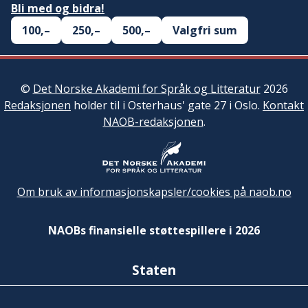
Bli med og bidra!
100,–
250,–
500,–
Valgfri sum
©
Det Norske Akademi for Språk og Litteratur
2026
Redaksjonen
holder til i Osterhaus' gate 27 i Oslo.
Kontakt
NAOB-redaksjonen
.
Om bruk av informasjonskapsler/cookies på naob.no
NAOBs finansielle støttespillere i 2026
Staten