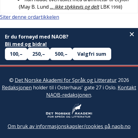
(
May B. Lund
… ikke stykkevis og delt
LBK
)
1998
Siter denne ordartikkelen
Er du fornøyd med NAOB?
Bli med og bidra!
100,–
250,–
500,–
Valgfri sum
©
Det Norske Akademi for Språk og Litteratur
2026
Redaksjonen
holder til i Osterhaus' gate 27 i Oslo.
Kontakt
NAOB-redaksjonen
.
Om bruk av informasjonskapsler/cookies på naob.no