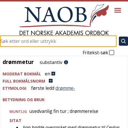
Fritekst-søk
drømmetur
drømmetur
substantiv
en
MODERAT BOKMÅL
FULL BOKMÅLSNORM
første ledd
drømme-
ETYMOLOGI
BETYDNING OG BRUK
usedvanlig fin tur
; drømmereise
MUNTLIG
SITAT
han hadde overrasket med drømmetur til Ceylon