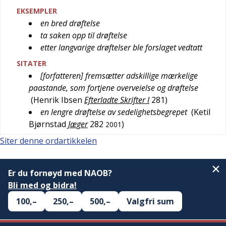
EKSEMPLER
en bred drøftelse
ta saken opp til drøftelse
etter langvarige drøftelser ble forslaget vedtatt
SITATER
[forfatteren] fremsætter adskillige mærkelige
paastande, som fortjene overveielse og drøftelse
(
Henrik Ibsen
Efterladte Skrifter I
281
)
en lengre drøftelse av sedelighetsbegrepet
(
Ketil
Bjørnstad
Jæger
282
)
2001
Siter denne ordartikkelen
Er du fornøyd med NAOB?
Bli med og bidra!
100,–
250,–
500,–
Valgfri sum