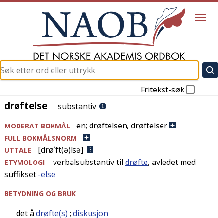
Fritekst-søk
drøftelse
drøftelse
substantiv
en
;
drøftelsen
,
drøftelser
MODERAT BOKMÅL
FULL BOKMÅLSNORM
[drø`ft(ə)lsə]
UTTALE
verbalsubstantiv til
drøfte
, avledet med
ETYMOLOGI
suffikset
-else
BETYDNING OG BRUK
det å
drøfte(s)
;
diskusjon