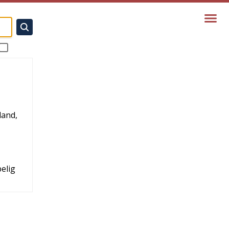
land,
elig