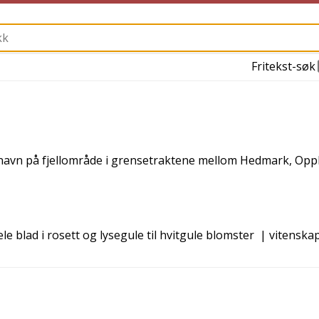
Fritekst-søk
 navn på fjellområde i grensetraktene mellom Hedmark, Opp
le blad i rosett og lysegule til hvitgule blomster
| vitenskap