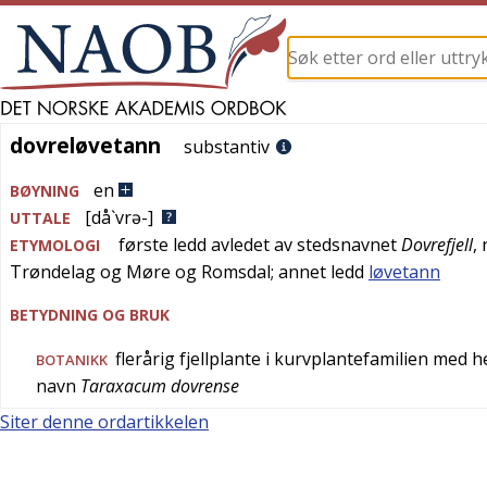
dovreløvetann
dovreløvetann
substantiv
en
BØYNING
[då`vrə-]
UTTALE
første ledd avledet av stedsnavnet
Dovrefjell
,
ETYMOLOGI
Trøndelag og Møre og Romsdal; annet ledd
løvetann
BETYDNING OG BRUK
flerårig fjellplante i kurvplantefamilien med he
BOTANIKK
navn
Taraxacum dovrense
Siter denne ordartikkelen