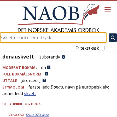
Fritekst-søk
donauskvett
donauskvett
substantiv
en
MODERAT BOKMÅL
FULL BOKMÅLSNORM
[do:´næu-]
UTTALE
første ledd
Donau
, navn på europeisk elv;
ETYMOLOGI
annet ledd
skvett
BETYDNING OG BRUK
svartstrupe
ZOOLOGI