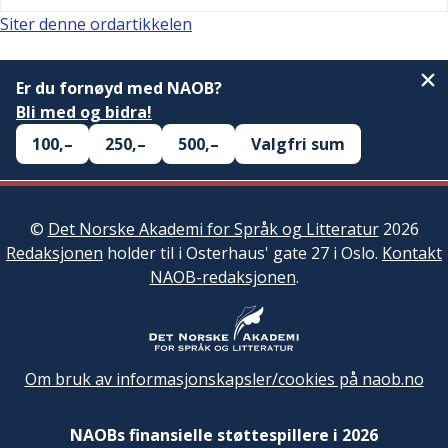
Siter denne ordartikkelen
Er du fornøyd med NAOB?
Bli med og bidra!
100,–
250,–
500,–
Valgfri sum
©
Det Norske Akademi for Språk og Litteratur
2026
Redaksjonen
holder til i Osterhaus' gate 27 i Oslo.
Kontakt
NAOB-redaksjonen
.
Om bruk av informasjonskapsler/cookies på naob.no
NAOBs finansielle støttespillere i 2026