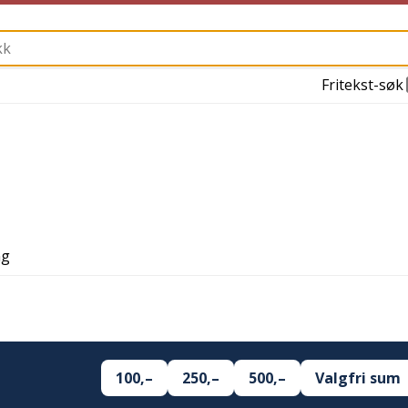
Fritekst-søk
ng
100,–
250,–
500,–
Valgfri sum