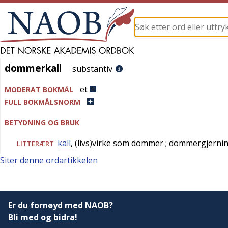
dommerkall
dommerkall
substantiv
et
MODERAT BOKMÅL
FULL BOKMÅLSNORM
BETYDNING OG BRUK
kall
, (livs)virke som dommer
; dommergjerni
LITTERÆRT
Siter denne ordartikkelen
Er du fornøyd med NAOB?
Bli med og bidra!