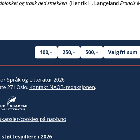
p dolokket og trakk ned smekken
(
Henrik H. Langeland
Francis 
100,–
250,–
500,–
Valgfri sum
or Språk og Litteratur
2026
ate 27 i Oslo.
Kontakt NAOB-redaksjonen
.
kapsler/cookies på naob.no
 støttespillere i 2026