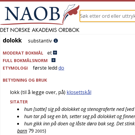
dolokk
dolokk
substantiv
et
MODERAT BOKMÅL
FULL BOKMÅLSNORM
første ledd
do
ETYMOLOGI
BETYDNING OG BRUK
lokk (til å legge over, på)
klosettskål
SITATER
hun [satte] sig på dolokket og stenograferte ned [ved
hun tar på seg en bh, setter seg på dolokket og finn
hun gikk inn på doen og låste døra bak seg. Det stink
barn
79
)
2005