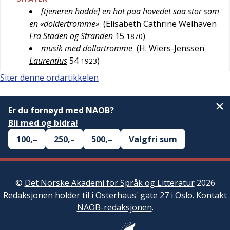
[tjeneren hadde] en hat paa hovedet saa stor som
en «doldertromme»
(
Elisabeth Cathrine Welhaven
Fra Staden og Stranden
15
)
1870
musik med dollartromme
(
H. Wiers-Jenssen
Laurentius
54
)
1923
Siter denne ordartikkelen
Er du fornøyd med NAOB?
Bli med og bidra!
100,–
250,–
500,–
Valgfri sum
©
Det Norske Akademi for Språk og Litteratur
2026
Redaksjonen
holder til i Osterhaus' gate 27 i Oslo.
Kontakt
NAOB-redaksjonen
.