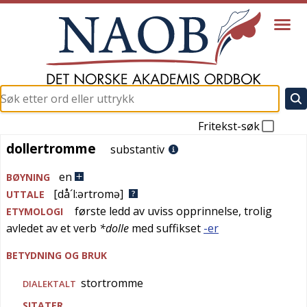
Fritekst-søk
dollertromme
dollertromme
substantiv
en
BØYNING
[då´l:ərtromə]
UTTALE
første ledd av uviss opprinnelse, trolig
ETYMOLOGI
avledet av et verb
*dolle
med suffikset
-er
BETYDNING OG BRUK
stortromme
DIALEKTALT
SITATER