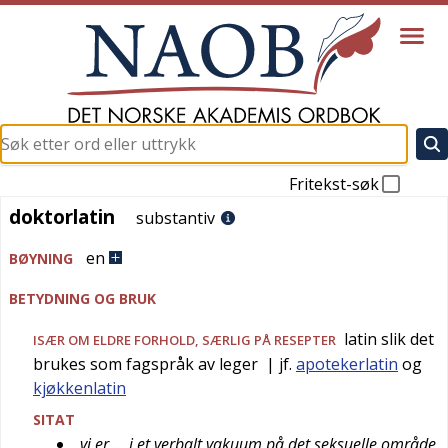
Fritekst-søk
doktorlatin
doktorlatin
substantiv
en
BØYNING
BETYDNING OG BRUK
latin slik det
ISÆR OM ELDRE FORHOLD, SÆRLIG PÅ RESEPTER
brukes som fagspråk av leger
| jf.
apotekerlatin
og
kjøkkenlatin
SITAT
vi er … i et verbalt vakuum på det seksuelle område