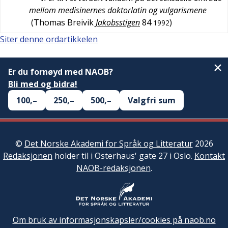
mellom medisinernes doktorlatin og vulgarismene
(
Thomas Breivik
Jakobsstigen
84
)
1992
Siter denne ordartikkelen
Er du fornøyd med NAOB?
Bli med og bidra!
100,–
250,–
500,–
Valgfri sum
©
Det Norske Akademi for Språk og Litteratur
2026
Redaksjonen
holder til i Osterhaus' gate 27 i Oslo.
Kontakt
NAOB-redaksjonen
.
Om bruk av informasjonskapsler/cookies på naob.no