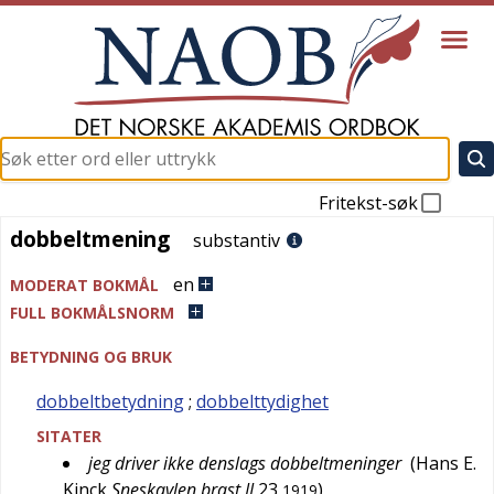
Fritekst-søk
dobbeltmening
dobbeltmening
substantiv
en
MODERAT BOKMÅL
FULL BOKMÅLSNORM
BETYDNING OG BRUK
dobbeltbetydning
;
dobbelttydighet
SITATER
jeg driver ikke denslags dobbeltmeninger
(
Hans E.
Kinck
Sneskavlen brast II
23
)
1919