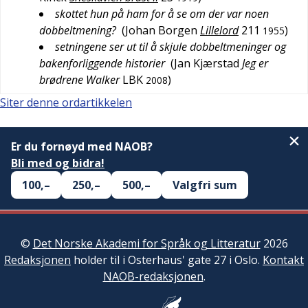
skottet hun på ham for å se om der var noen
dobbeltmening?
(
Johan Borgen
Lillelord
211
)
1955
setningene ser ut til å skjule dobbeltmeninger og
bakenforliggende historier
(
Jan Kjærstad
Jeg er
brødrene Walker
LBK
)
2008
Siter denne ordartikkelen
Er du fornøyd med NAOB?
Bli med og bidra!
100,–
250,–
500,–
Valgfri sum
©
Det Norske Akademi for Språk og Litteratur
2026
Redaksjonen
holder til i Osterhaus' gate 27 i Oslo.
Kontakt
NAOB-redaksjonen
.