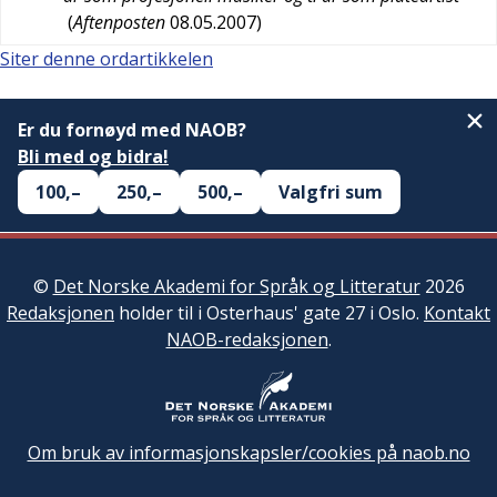
(
Aftenposten
08.05.2007
)
Siter denne ordartikkelen
Er du fornøyd med NAOB?
Bli med og bidra!
100,–
250,–
500,–
Valgfri sum
©
Det Norske Akademi for Språk og Litteratur
2026
Redaksjonen
holder til i Osterhaus' gate 27 i Oslo.
Kontakt
NAOB-redaksjonen
.
Om bruk av informasjonskapsler/cookies på naob.no