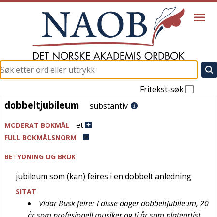
Fritekst-søk
dobbeltjubileum
dobbeltjubileum
substantiv
et
MODERAT BOKMÅL
FULL BOKMÅLSNORM
BETYDNING OG BRUK
jubileum som (kan) feires i en dobbelt anledning
SITAT
Vidar Busk feirer i disse dager dobbeltjubileum, 20
år som profesjonell musiker og ti år som plateartist