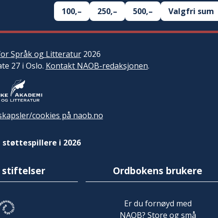
100,–
250,–
500,–
Valgfri sum
or Språk og Litteratur
2026
ate 27 i Oslo.
Kontakt NAOB-redaksjonen
.
kapsler/cookies på naob.no
 støttespillere i 2026
 stiftelser
Ordbokens brukere
Er du fornøyd med
NAOB? Store og små