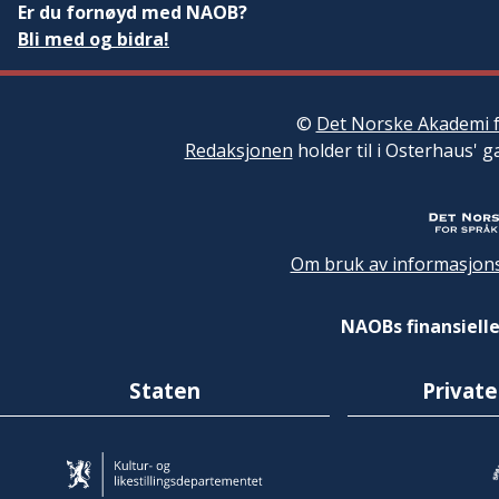
Er du fornøyd med NAOB?
Bli med og bidra!
©
Det Norske Akademi f
Redaksjonen
holder til i Osterhaus' g
Om bruk av informasjons
NAOBs finansielle
Staten
Private