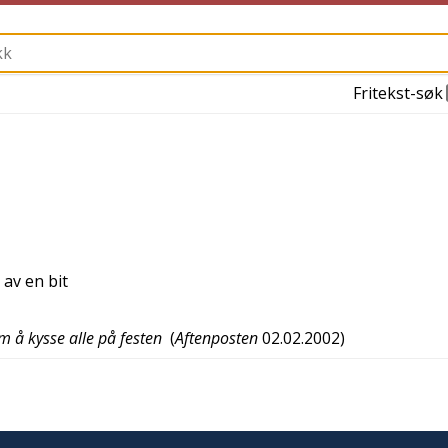
Fritekst-søk
 av en bit
 å kysse alle på festen
(
Aftenposten
02.02.2002
)