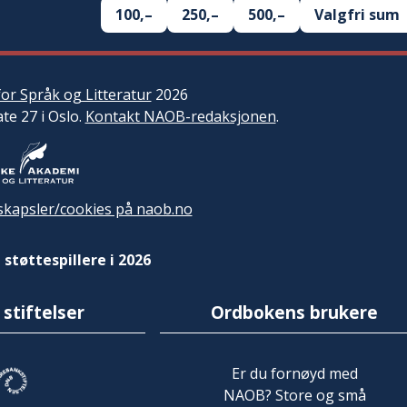
100,–
250,–
500,–
Valgfri sum
or Språk og Litteratur
2026
ate 27 i Oslo.
Kontakt NAOB-redaksjonen
.
kapsler/cookies på naob.no
 støttespillere i 2026
 stiftelser
Ordbokens brukere
Er du fornøyd med
NAOB? Store og små