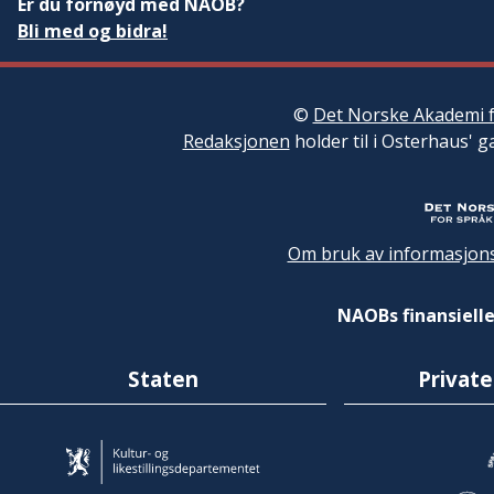
Er du fornøyd med NAOB?
Bli med og bidra!
©
Det Norske Akademi f
Redaksjonen
holder til i Osterhaus' g
Om bruk av informasjons
NAOBs finansielle
Staten
Private