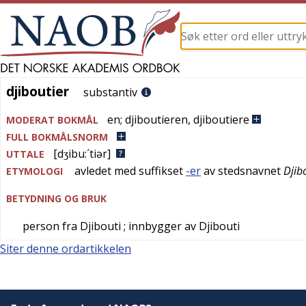
djiboutier
djiboutier
substantiv
en
;
djiboutieren
,
djiboutiere
MODERAT BOKMÅL
FULL BOKMÅLSNORM
[dʒibu:´tiər]
UTTALE
avledet med suffikset
-er
av stedsnavnet
Djib
ETYMOLOGI
BETYDNING OG BRUK
person fra Djibouti
; innbygger av Djibouti
Siter denne ordartikkelen