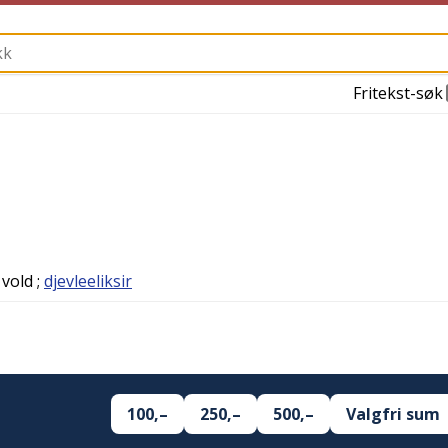
Fritekst-søk
 vold
;
djevleeliksir
100,–
250,–
500,–
Valgfri sum