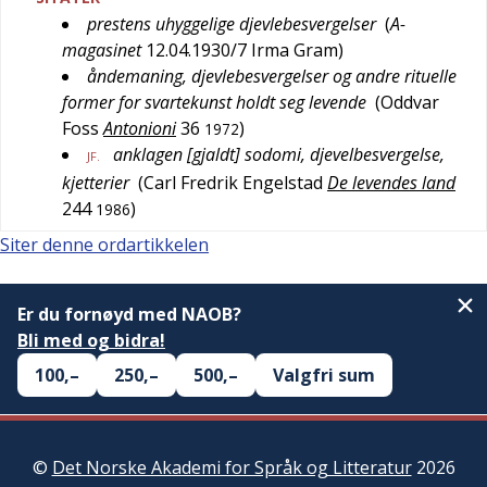
prestens uhyggelige djevlebesvergelser
(
A-
magasinet
12.04.1930/7
Irma Gram
)
åndemaning, djevlebesvergelser og andre rituelle
former for svartekunst holdt seg levende
(
Oddvar
Foss
Antonioni
36
)
1972
anklagen [gjaldt] sodomi, djevelbesvergelse,
JF.
kjetterier
(
Carl Fredrik Engelstad
De levendes land
244
)
1986
Siter denne ordartikkelen
Er du fornøyd med NAOB?
Bli med og bidra!
100,–
250,–
500,–
Valgfri sum
©
Det Norske Akademi for Språk og Litteratur
2026