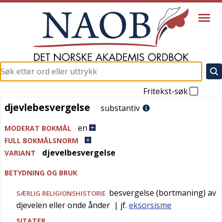
Fritekst-søk
djevlebesvergelse
djevlebesvergelse
substantiv
en
MODERAT BOKMÅL
FULL BOKMÅLSNORM
djevelbesvergelse
VARIANT
BETYDNING OG BRUK
besvergelse (bortmaning) av
SÆRLIG
RELIGIONSHISTORIE
djevelen eller onde ånder
| jf.
eksorsisme
SITATER