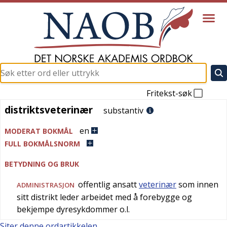
Fritekst-søk
distriktsveterinær
distriktsveterinær
substantiv
en
MODERAT BOKMÅL
FULL BOKMÅLSNORM
BETYDNING OG BRUK
offentlig ansatt
veterinær
som innen
ADMINISTRASJON
sitt distrikt leder arbeidet med å forebygge og
bekjempe dyresykdommer o.l.
Siter denne ordartikkelen