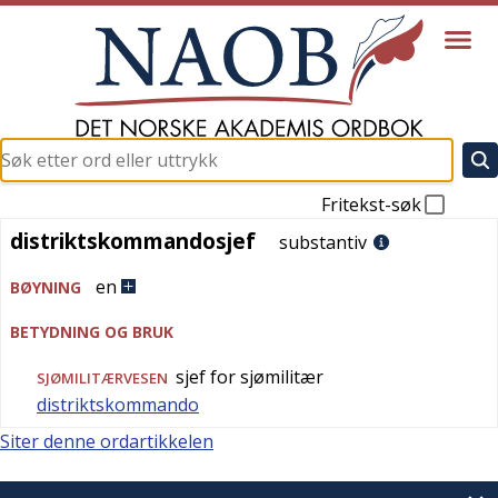
Fritekst-søk
distriktskommandosjef
distriktskommandosjef
substantiv
en
BØYNING
BETYDNING OG BRUK
sjef for sjømilitær
SJØMILITÆRVESEN
distriktskommando
Siter denne ordartikkelen