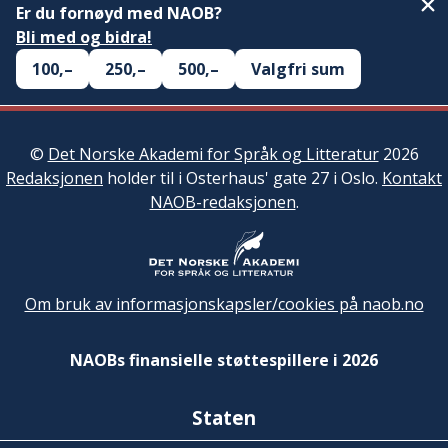
Er du fornøyd med NAOB?
Bli med og bidra!
100,–
250,–
500,–
Valgfri sum
©
Det Norske Akademi for Språk og Litteratur
2026
Redaksjonen
holder til i Osterhaus' gate 27 i Oslo.
Kontakt
NAOB-redaksjonen
.
Om bruk av informasjonskapsler/cookies på naob.no
NAOBs finansielle støttespillere i 2026
Staten