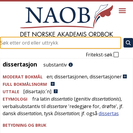
Fritekst-søk
dissertasjon
dissertasjon
substantiv
en
;
dissertasjonen
,
dissertasjoner
MODERAT BOKMÅL
FULL BOKMÅLSNORM
[disərtaʃo:´n]
UTTALE
fra
latin
dissertatio
(genitiv
dissertationis
),
ETYMOLOGI
verbalsubstantiv til
dissertare
'
redegjøre for, drøfte
', jf.
dansk
dissertation
,
tysk
Dissertation
; jf. også
dissertas
BETYDNING OG BRUK