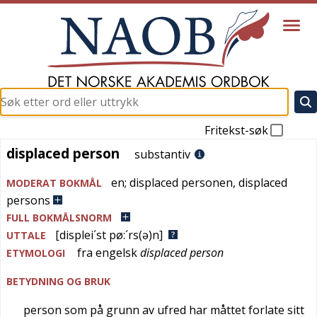
Fritekst-søk
displaced person
displaced person
substantiv
en
;
displaced personen
,
displaced
MODERAT BOKMÅL
persons
FULL BOKMÅLSNORM
[displei´st pø:´rs(ə)n]
UTTALE
fra
engelsk
displaced person
ETYMOLOGI
BETYDNING OG BRUK
person som på grunn av ufred har måttet forlate sitt