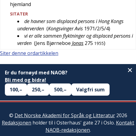
hjemland
SITATER
de havner som displaced persons i Hong Kongs
underverden
(
Kongsvinger Avis
1971/2/5/4
)
vi er alle sammen flyktninger og displaced persons i
verden
(
Jens Bjørneboe
Jonas
275
)
1955
Siter denne ordartikkelen
Er du fornøyd med NAOB?
Bli med og bidra!
100,–
250,–
500,–
Valgfri sum
©
Det Norske Akademi for Språk og Litteratur
2026
Redaksjonen
holder til i Osterhaus' gate 27 i Oslo.
Kontakt
NAOB-redaksjonen
.