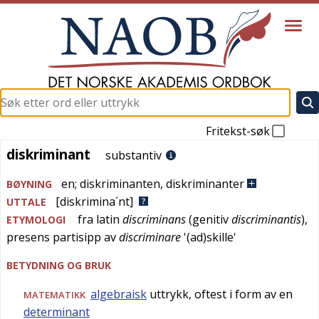
Fritekst-søk
diskriminant
diskriminant
substantiv
en
;
diskriminanten
,
diskriminanter
BØYNING
[diskrimina´nt]
UTTALE
fra
latin
discriminans
(genitiv
discriminantis
),
ETYMOLOGI
presens partisipp av
discriminare
'
(ad)skille
'
BETYDNING OG BRUK
algebraisk
uttrykk, oftest i form av en
MATEMATIKK
determinant