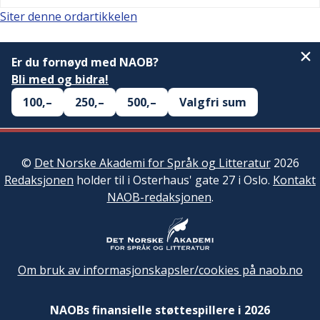
Siter denne ordartikkelen
Er du fornøyd med NAOB?
Bli med og bidra!
100,–
250,–
500,–
Valgfri sum
©
Det Norske Akademi for Språk og Litteratur
2026
Redaksjonen
holder til i Osterhaus' gate 27 i Oslo.
Kontakt
NAOB-redaksjonen
.
Om bruk av informasjonskapsler/cookies på naob.no
NAOBs finansielle støttespillere i 2026