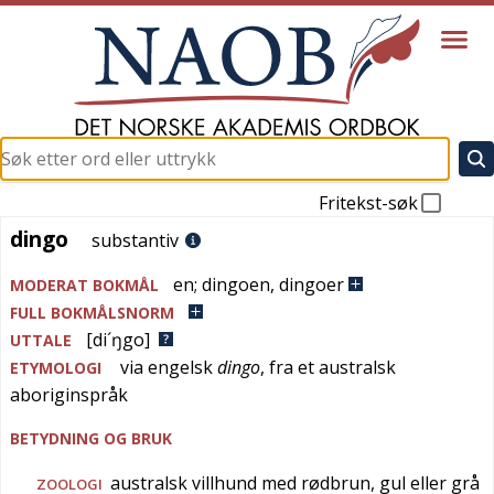
Fritekst-søk
dingo
dingo
substantiv
en
;
dingoen
,
dingoer
MODERAT BOKMÅL
FULL BOKMÅLSNORM
[di´ŋgo]
UTTALE
via
engelsk
dingo
, fra et australsk
ETYMOLOGI
aboriginspråk
BETYDNING OG BRUK
australsk villhund med rødbrun, gul eller grå
ZOOLOGI