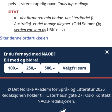
pels
| vitenskapelig navn
Canis lupus dingo
SITAT
der farmoren min bodde, ute i territoriet [i
Australia], er det mange dingoer
(
Odd Selmer
Og
verden var som ny
LBK
)
1992
Siter denne ordartikkelen
Er du fornøyd med NAOB?
Bli med og bidra!
100,–
250,–
500,–
Valgfri sum
©
Det Norske Akademi for Språk og Litteratur
2026
Redaksjonen
holder til i Osterhaus' gate 27 i Oslo.
Kontakt
NAOB-redaksjonen
.