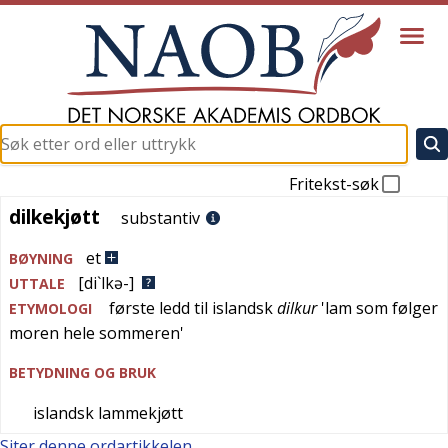
Fritekst-søk
dilkekjøtt
dilkekjøtt
substantiv
et
BØYNING
[di`lkə-]
UTTALE
første ledd til
islandsk
dilkur
'
lam som følger
ETYMOLOGI
moren hele sommeren
'
BETYDNING OG BRUK
islandsk lammekjøtt
Siter denne ordartikkelen