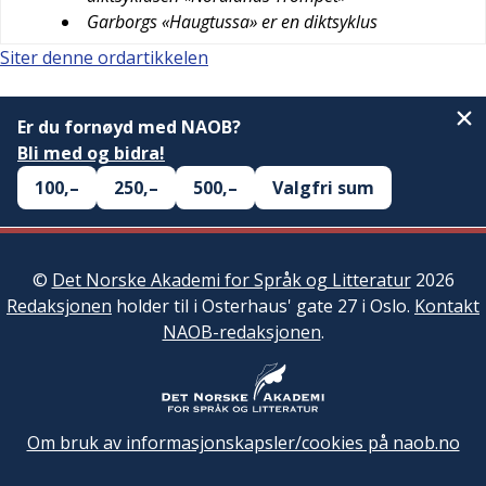
Garborgs «Haugtussa» er en diktsyklus
Siter denne ordartikkelen
Er du fornøyd med NAOB?
Bli med og bidra!
100,–
250,–
500,–
Valgfri sum
©
Det Norske Akademi for Språk og Litteratur
2026
Redaksjonen
holder til i Osterhaus' gate 27 i Oslo.
Kontakt
NAOB-redaksjonen
.
Om bruk av informasjonskapsler/cookies på naob.no