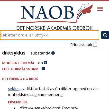
Fritekst-søk
diktsyklus
diktsyklus
substantiv
en
MODERAT BOKMÅL
FULL BOKMÅLSNORM
BETYDNING OG BRUK
syklus
av dikt forfattet av én dikter og med en viss
innholdsmessig sammenheng
EKSEMPLER
diktsyklusen «Nordlands Trompet»