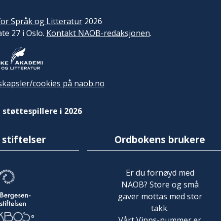
or Språk og Litteratur
2026
ate 27 i Oslo.
Kontakt NAOB-redaksjonen
.
kapsler/cookies på naob.no
 støttespillere i 2026
 stiftelser
Ordbokens brukere
Er du fornøyd med
NAOB? Store og små
gaver mottas med stor
takk.
Vårt Vipps-nummer er