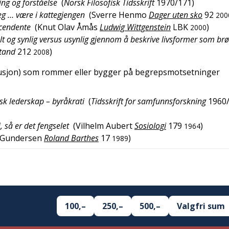
ing og forståelse
(
Norsk Filosofisk Tidsskrift
1970/171
)
eg … være i kattegjengen
(
Sverre Henmo
Dager uten sko
92
200
scendente
(
Knut Olav Åmås
Ludwig Wittgenstein
LBK
)
2000
t og synlig versus usynlig gjennom å beskrive livsformer som br
tand
212
)
2008
tusjon) som rommer eller bygger på begrepsmotsetninger
sk lederskap – byråkrati
(
Tidsskrift for samfunnsforskning
1960
 så er det fengselet
(
Vilhelm Aubert
Sosiologi
179
)
1964
 Gundersen
Roland Barthes
17
)
1989
100,–
250,–
500,–
Valgfri sum