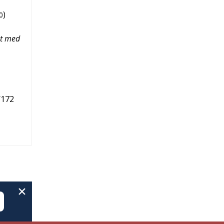
)
0
øt med
/172