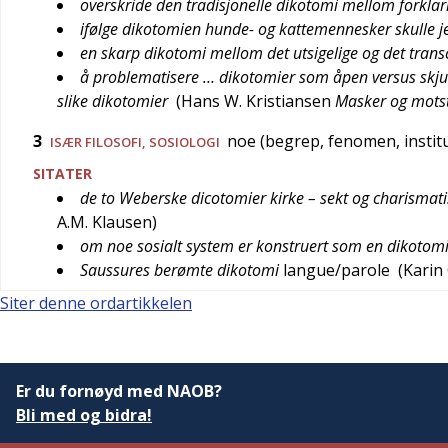
overskride den tradisjonelle dikotomi mellom forklar
ifølge dikotomien hunde- og kattemennesker skulle j
en skarp dikotomi mellom det utsigelige og det tran
å problematisere … dikotomier som åpen versus skjul
slike dikotomier
(
Hans W. Kristiansen
Masker og mots
3
noe (begrep, fenomen, insti
ISÆR
FILOSOFI
,
SOSIOLOGI
SITATER
de to Weberske dicotomier kirke – sekt og charismati
A.M. Klausen
)
om noe sosialt system er konstruert som en dikotomi,
Saussures berømte dikotomi
langue/parole
(
Karin
Siter denne ordartikkelen
Er du fornøyd med NAOB?
Bli med og bidra!