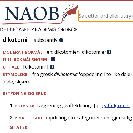
dikotomi
dikotomi
substantiv
en
;
dikotomien
,
dikotomier
MODERAT BOKMÅL
FULL BOKMÅLSNORM
[dikotomi:´]
UTTALE
fra
gresk
dikhotomia
'
oppdeling i to like deler
ETYMOLOGI
'
dele, skjære
'
BETYDNING OG BRUK
1
tvegrening
; gaffeldeling
| jf.
gaffelgrenet
BOTANIKK
2
oppdeling i to kategorier som gjensidi
ISÆR
FILOSOFI
SITATER