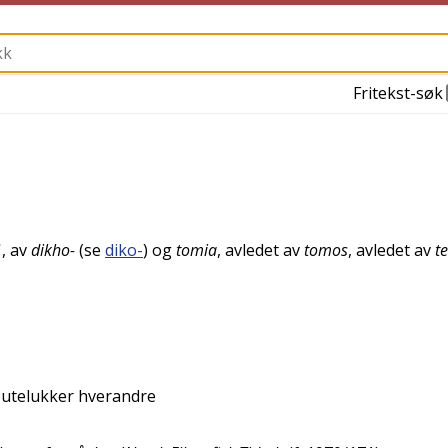
Fritekst-søk
', av
dikho-
(se
diko-
) og
tomia
, avledet av
tomos
, avledet av
t
g utelukker hverandre