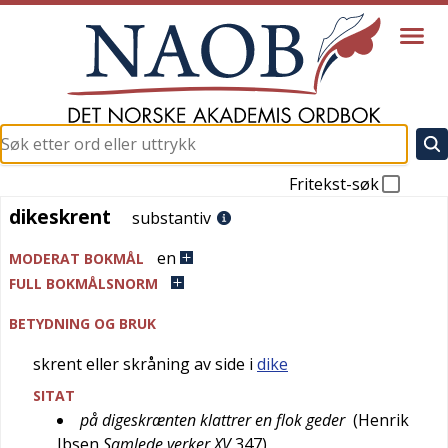
Fritekst-søk
dikeskrent
dikeskrent
substantiv
en
MODERAT BOKMÅL
FULL BOKMÅLSNORM
BETYDNING OG BRUK
skrent eller skråning av side i
dike
SITAT
på digeskrænten klattrer en flok geder
(
Henrik
Ibsen
Samlede verker XV
347
)