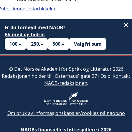
Siter denne ordartikkelen
Er du fornøyd med NAOB?
Bli med og bidra!
100,–
250,–
500,–
Valgfri sum
©
Det Norske Akademi for Språk og Litteratur
2026
Redaksjonen
holder til i Osterhaus' gate 27 i Oslo.
Kontakt
NAOB-redaksjonen
.
Om bruk av informasjonskapsler/cookies på naob.no
NAOBs finansielle støttespillere i 2026