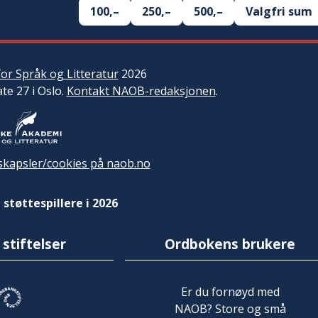
100,–
250,–
500,–
Valgfri sum
or Språk og Litteratur
2026
ate 27 i Oslo.
Kontakt NAOB-redaksjonen
.
kapsler/cookies på naob.no
 støttespillere i 2026
 stiftelser
Ordbokens brukere
Er du fornøyd med
NAOB? Store og små