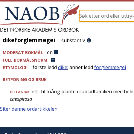
dikeforglemmegei
dikeforglemmegei
substantiv
en
MODERAT BOKMÅL
FULL BOKMÅLSNORM
første ledd
dike
; annet ledd
forglemmegei
ETYMOLOGI
BETYDNING OG BRUK
ett- til toårig plante i rubladfamilien med hel
BOTANIKK
caespitosa
Siter denne ordartikkelen