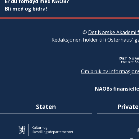
Er du fornøyd med NAOB?
Bli med og bidra!
©
Det Norske Akademi f
Redaksjonen
holder til i Osterhaus' g
Om bruk av informasjons
NAOBs finansielle
Staten
Private