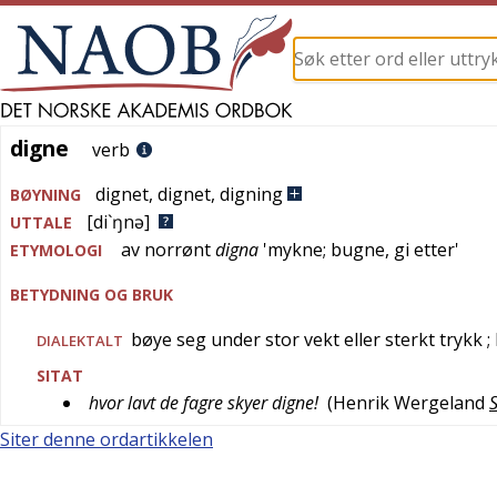
digne
digne
verb
dignet
,
dignet
,
digning
BØYNING
[di`ŋnə]
UTTALE
av
norrønt
digna
'
mykne; bugne, gi etter
'
ETYMOLOGI
BETYDNING OG BRUK
bøye seg under stor vekt eller sterkt trykk
;
DIALEKTALT
SITAT
hvor lavt de fagre skyer digne!
(
Henrik Wergeland
S
Siter denne ordartikkelen