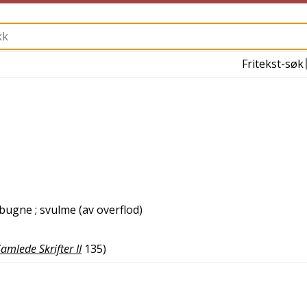
Fritekst-søk
 bugne
; svulme (av overflod)
amlede Skrifter II
135
)