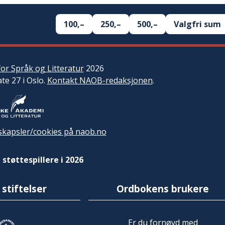
100,–
250,–
500,–
Valgfri sum
or Språk og Litteratur
2026
ate 27 i Oslo.
Kontakt NAOB-redaksjonen
.
kapsler/cookies på naob.no
 støttespillere i 2026
 stiftelser
Ordbokens brukere
Er du fornøyd med