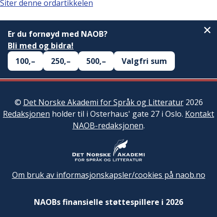
Siter denne ordartikkelen
Er du fornøyd med NAOB?
Bli med og bidra!
100,–
250,–
500,–
Valgfri sum
©
Det Norske Akademi for Språk og Litteratur
2026
Redaksjonen
holder til i Osterhaus' gate 27 i Oslo.
Kontakt
NAOB-redaksjonen
.
Om bruk av informasjonskapsler/cookies på naob.no
NAOBs finansielle støttespillere i 2026