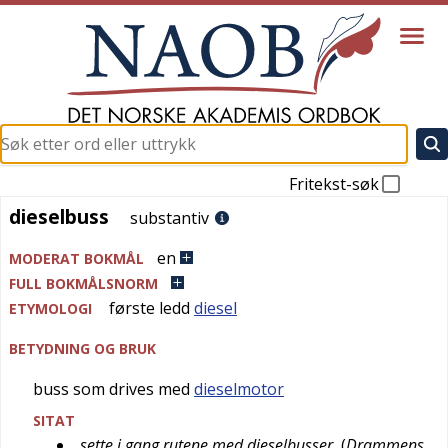
Fritekst-søk
dieselbuss
dieselbuss
substantiv
en
MODERAT BOKMÅL
FULL BOKMÅLSNORM
første ledd
diesel
ETYMOLOGI
BETYDNING OG BRUK
buss som drives med
dieselmotor
SITAT
sette i gang rutene med dieselbusser
(
Drammens