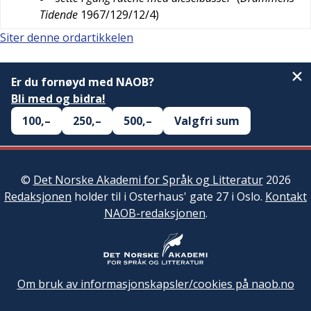
Tidende
1967/129/12/4
)
Siter denne ordartikkelen
Er du fornøyd med NAOB?
Bli med og bidra!
100,–
250,–
500,–
Valgfri sum
©
Det Norske Akademi for Språk og Litteratur
2026
Redaksjonen
holder til i Osterhaus' gate 27 i Oslo.
Kontakt
NAOB-redaksjonen
.
Om bruk av informasjonskapsler/cookies på naob.no