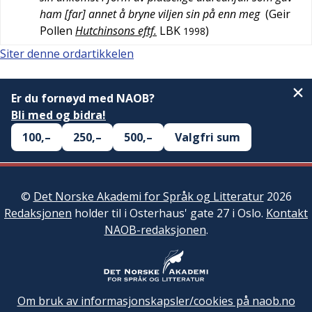
ham [far] annet å bryne viljen sin på enn meg
(
Geir
Pollen
Hutchinsons eftf.
LBK
)
1998
Siter denne ordartikkelen
Er du fornøyd med NAOB?
Bli med og bidra!
100,–
250,–
500,–
Valgfri sum
©
Det Norske Akademi for Språk og Litteratur
2026
Redaksjonen
holder til i Osterhaus' gate 27 i Oslo.
Kontakt
NAOB-redaksjonen
.
Om bruk av informasjonskapsler/cookies på naob.no