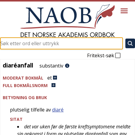
Fritekst-søk
diaréanfall
diaréanfall
substantiv
et
MODERAT BOKMÅL
FULL BOKMÅLSNORM
BETYDNING OG BRUK
plutselig tilfelle av
diaré
SITAT
det var uken før de første kreftsymptomene meldte
sin ankomst i form av plutselige diaréanfall som gav