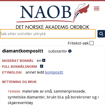
Fritekst-søk
diamantkompositt
diamantkompositt
substantiv
en
MODERAT BOKMÅL
FULL BOKMÅLSNORM
annet ledd
kompositt
ETYMOLOGI
BETYDNING OG BRUK
materiale av små, sammenpressede,
TEKNIKK
syntetiske diamanter, brukt bl.a. på borekroner og i
skjæreverktøy