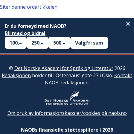
Siter denne ordartikkelen
Er du fornøyd med NAOB?
Bli med og bidra!
100,–
250,–
500,–
Valgfri sum
©
Det Norske Akademi for Språk og Litteratur
2026
Redaksjonen
holder til i Osterhaus' gate 27 i Oslo.
Kontakt
NAOB-redaksjonen
.
Om bruk av informasjonskapsler/cookies på naob.no
NAOBs finansielle støttespillere i 2026