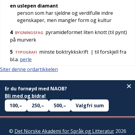
en uslepen diamant
person som har sjeldne og verdifulle indre
egenskaper, men mangler form og kultur
4
pyramideformet liten knott (til pynt)
BYGNINGSFAG
på murverk
5
minste boktrykkskrift
| til forskjell fra
TYPOGRAFI
bl.a.
perle
Siter denne ordartikkelen
Er du fornøyd med NAOB?
Bli med og bidra!
100,–
250,–
500,–
Valgfri sum
©
Det Norske Akademi for Språk og Litteratur
2026