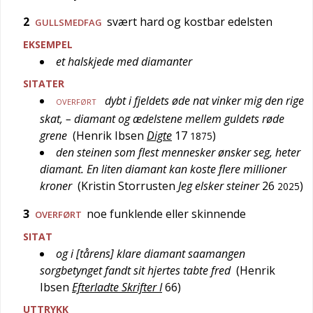
2
svært hard og kostbar edelsten
GULLSMEDFAG
EKSEMPEL
et halskjede med diamanter
SITATER
dybt i fjeldets øde nat vinker mig den rige
OVERFØRT
skat, – diamant og ædelstene mellem guldets røde
grene
(
Henrik Ibsen
Digte
17
)
1875
den steinen som flest mennesker ønsker seg, heter
diamant. En liten diamant kan koste flere millioner
kroner
(
Kristin Storrusten
Jeg elsker steiner
26
)
2025
3
noe funklende eller skinnende
OVERFØRT
SITAT
og i [tårens] klare diamant saamangen
sorgbetynget fandt sit hjertes tabte fred
(
Henrik
Ibsen
Efterladte Skrifter I
66
)
UTTRYKK