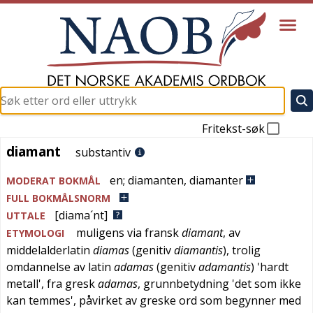
Fritekst-søk
diamant
diamant
substantiv
en
;
diamanten
,
diamanter
MODERAT BOKMÅL
FULL BOKMÅLSNORM
[diama´nt]
UTTALE
muligens via
fransk
diamant
, av
ETYMOLOGI
middelalderlatin
diamas
(genitiv
diamantis
), trolig
omdannelse av
latin
adamas
(genitiv
adamantis
) '
hardt
metall
', fra
gresk
adamas
, grunnbetydning '
det som ikke
kan temmes
', påvirket av
greske
ord som begynner med