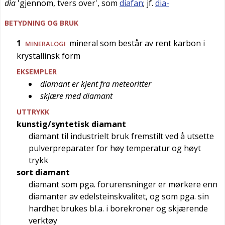
dia
'
gjennom, tvers over
', som
diafan
; jf.
dia-
BETYDNING OG BRUK
1
mineral som består av rent karbon i
MINERALOGI
krystallinsk form
EKSEMPLER
diamant er kjent fra meteoritter
skjære med diamant
UTTRYKK
kunstig/syntetisk diamant
diamant til industrielt bruk fremstilt ved å utsette
pulverpreparater for høy temperatur og høyt
trykk
sort diamant
diamant som pga. forurensninger er mørkere enn
diamanter av edelsteinskvalitet, og som pga. sin
hardhet brukes bl.a. i borekroner og skjærende
verktøy