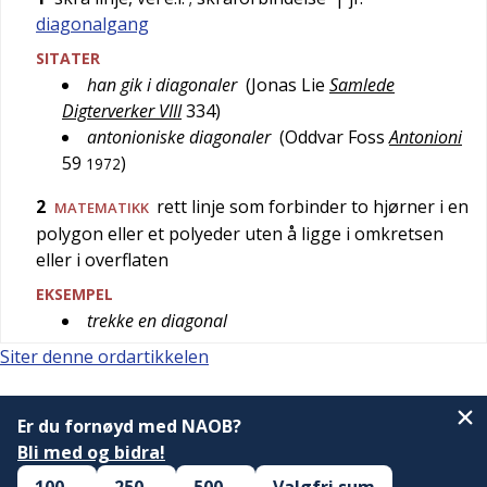
diagonalgang
SITATER
han gik i diagonaler
(
Jonas Lie
Samlede
Digterverker VIII
334
)
antonioniske diagonaler
(
Oddvar Foss
Antonioni
59
)
1972
2
rett linje som forbinder to hjørner i en
MATEMATIKK
polygon eller et polyeder uten å ligge i omkretsen
eller i overflaten
EKSEMPEL
trekke en diagonal
Siter denne ordartikkelen
Er du fornøyd med NAOB?
Bli med og bidra!