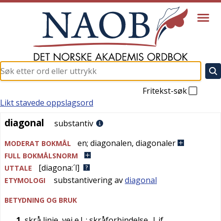
Fritekst-søk
Likt stavede oppslagsord
diagonal
diagonal
substantiv
en
;
diagonalen
,
diagonaler
MODERAT BOKMÅL
FULL BOKMÅLSNORM
[diagona:´l]
UTTALE
substantivering av
diagonal
ETYMOLOGI
BETYDNING OG BRUK
1
skrå linje, vei e.l.
; skråforbindelse
| jf.