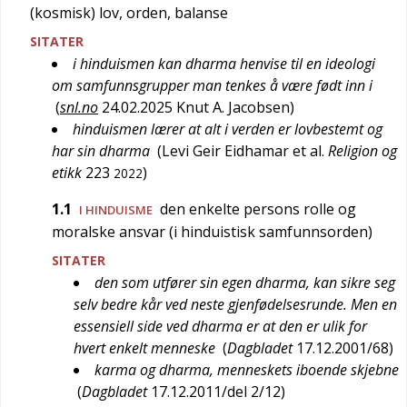
(kosmisk) lov, orden, balanse
SITATER
i hinduismen kan dharma henvise til en ideologi
om samfunnsgrupper man tenkes å være født inn i
(
snl.no
24.02.2025
Knut A. Jacobsen
)
hinduismen lærer at alt i verden er lovbestemt og
har sin dharma
(
Levi Geir Eidhamar et al.
Religion og
etikk
223
)
2022
1.1
den enkelte persons rolle og
I HINDUISME
moralske ansvar (i hinduistisk samfunnsorden)
SITATER
den som utfører sin egen dharma, kan sikre seg
selv bedre kår ved neste gjenfødelsesrunde. Men en
essensiell side ved dharma er at den er ulik for
hvert enkelt menneske
(
Dagbladet
17.12.2001/68
)
karma og dharma, menneskets iboende skjebne
(
Dagbladet
17.12.2011/del 2/12
)