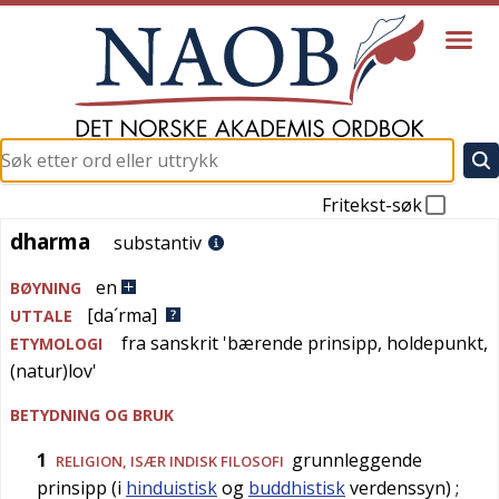
Fritekst-søk
dharma
dharma
substantiv
en
BØYNING
[da´rma]
UTTALE
fra
sanskrit
'
bærende prinsipp, holdepunkt,
ETYMOLOGI
(natur)lov
'
BETYDNING OG BRUK
1
grunnleggende
RELIGION
, ISÆR INDISK FILOSOFI
prinsipp (i
hinduistisk
og
buddhistisk
verdenssyn)
;