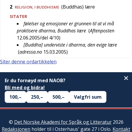
2
(Buddhas) lære
RELIGION
, I BUDDHISME
SITATER
følelser og emosjoner er grunnen til at vi må
praktisere dharma, Buddhas lære
(
Aftenposten
12.06.2005/del 4/10
)
[Buddha] underviste i dharma, den evige lære
(
adressa.no
15.03.2005
)
Siter denne ordartikkelen
Er du fornøyd med NAOB?
Bli med og bidra!
100,–
250,–
500,–
Valgfri sum
©
Det Norske Akademi for Språk og Litteratur
2026
Redaksjonen
holder til i Osterhaus' gate 27 i Oslo.
Kontakt